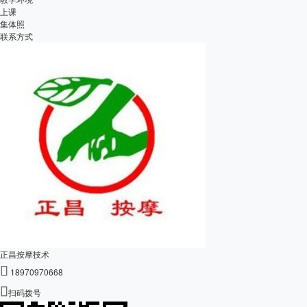
上课
集体照
联系方式
正昌按摩技术

18970970668

扫码拨号