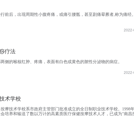
经行前后，出现周期性小腹疼痛，或痛引腰骶，甚至剧痛晕厥者,称为痛经
2022-
痧疗法
部两侧的喉核红肿、疼痛，表面有白色或黄色的脓性分泌物的病症。
2022-
技术学校
按摩技术学校系市政府主管部门批准成立的全日制职业技术学校。1998年
社会培养和输送了数以万计的高素质医疗保健按摩技术人才，已成为“南昌
基地。为了适应市场对按摩人才需要，我校决定面向社会常年招生，培养更
医疗保健按摩人才。一、招生对象：身体健康、品质良好，具有一定文化
疗、保健按摩工作的城乡青年和下岗职工、盲残人员