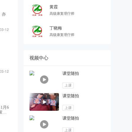
黄霞
高级康复理疗师
。亦
丁晓梅
03-12
高级康复理疗师
视频中心
03-12
课堂随拍
上课
课堂随拍
1月6
上课
按
多高
课堂随拍
程度，
上课