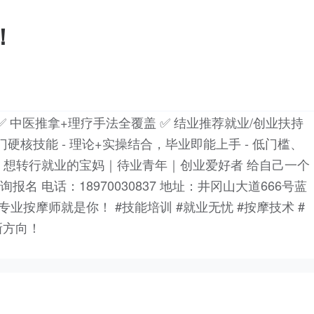
！
✅ 中医推拿+理疗手法全覆盖 ✅ 结业推荐就业/创业扶持
门硬核技能 - 理论+实操结合，毕业即能上手 - 低门槛、
？ 想转行就业的宝妈｜待业青年｜创业爱好者 给自己一个
报名 电话：18970030837 地址：井冈山大道666号蓝
业按摩师就是你！ #技能培训 #就业无忧 #按摩技术 #
新方向！