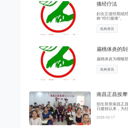
痛经疗法
妇女正值经期或
称“经行腹痛”。
机构资讯
扁桃体炎的刮
扁桃体炎为咽喉
机构资讯
南昌正昌按摩
招生简章南昌正昌
日建校以来，为
摩”的重要培训
2026-03-17
素质、高技能的
并有志于从事医